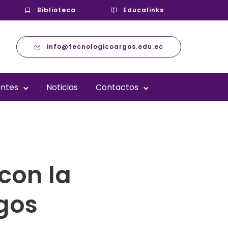
Biblioteca
Educalinks
info@tecnologicoargos.edu.ec
antes
Noticias
Contactos
con la
gos