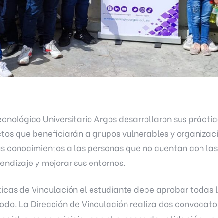
ecnológico Universitario Argos desarrollaron sus prácti
tos que beneficiarán a grupos vulnerables y organizaci
sus conocimientos a las personas que no cuentan con la
ndizaje y mejorar sus entornos.
cticas de Vinculación el estudiante debe aprobar todas 
odo. La Dirección de Vinculación realiza dos convocator