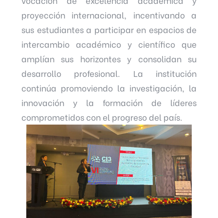
vocación de excelencia académica y
proyección internacional, incentivando a
sus estudiantes a participar en espacios de
intercambio académico y científico que
amplían sus horizontes y consolidan su
desarrollo profesional. La institución
continúa promoviendo la investigación, la
innovación y la formación de líderes
comprometidos con el progreso del país.