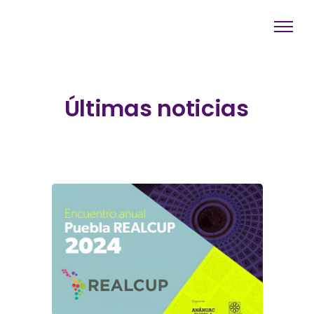
Ú
l
t
i
m
a
s
n
o
t
i
c
i
a
s