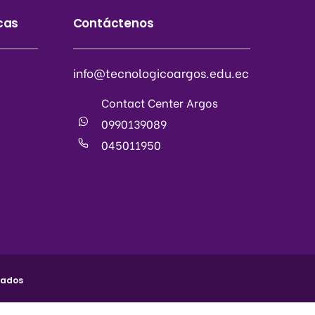
cas
Contáctenos
info@tecnologicoargos.edu.ec
Contact Center Argos
0990139089
045011950
vados